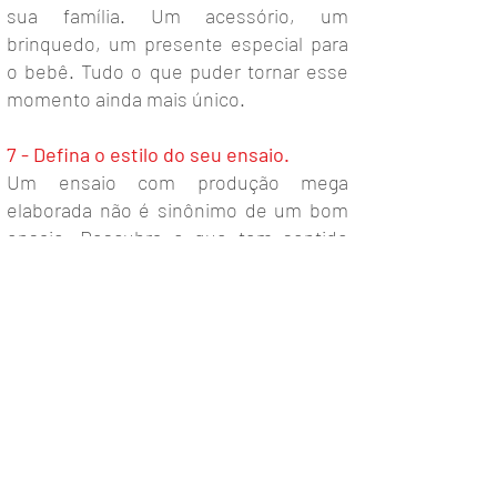
sua família. Um acessório, um
brinquedo, um presente especial para
o bebê. Tudo o que puder tornar esse
momento ainda mais único.
7 - Defina o estilo do seu ensaio.
Um ensaio com produção mega
elaborada não é sinônimo de um bom
ensaio. Descubra o que tem sentido
para você e defina o estilo do seu book.
Antes de procurar seguir muitas
tendências, pare para pensar se você
continuará se identificando com a linha
que escolheu daqui a uns anos,
quando for recordar deste momento
com sua família. E se você é do tipo
que prefere não perder tempo com
decorações e composições elaboradas